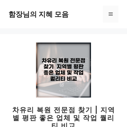
컨
텐
함장님의 지혜 모음
메
츠
로
뉴
건
너
뛰
기
차유리 복원 전문점 찾기 | 지역
별 평판 좋은 업체 및 작업 퀄리
티 비교