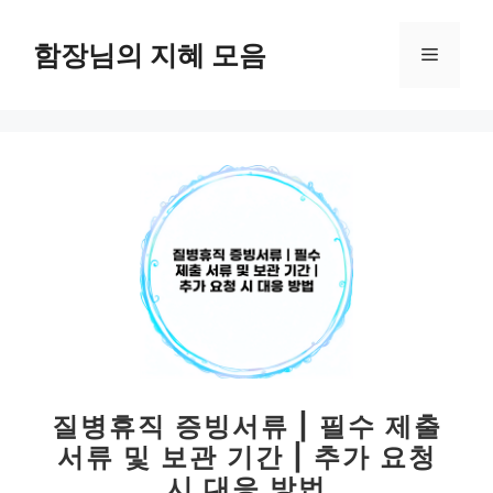
컨
텐
함장님의 지혜 모음
메
츠
로
뉴
건
너
뛰
기
질병휴직 증빙서류 | 필수 제출
서류 및 보관 기간 | 추가 요청
시 대응 방법