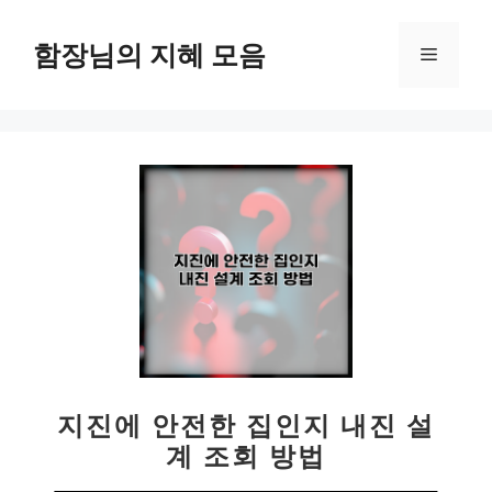
컨
텐
함장님의 지혜 모음
메
츠
로
뉴
건
너
뛰
기
지진에 안전한 집인지 내진 설
계 조회 방법