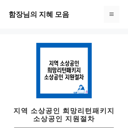
컨
텐
함장님의 지혜 모음
메
츠
로
뉴
건
너
뛰
기
지역 소상공인 희망리턴패키지
소상공인 지원절차