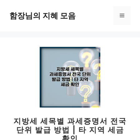
컨
텐
함장님의 지혜 모음
메
츠
로
뉴
건
너
뛰
기
지방세 세목별 과세증명서 전국
단위 발급 방법 | 타 지역 세금
확인