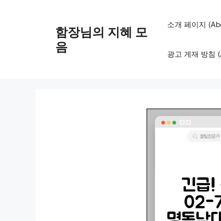
컨
텐
소개 페이지 (Abo
함장님의 지혜 모
츠
로
음
광고 게재 방침 (Adv
건
너
뛰
기