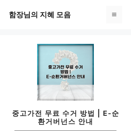
컨
텐
함장님의 지혜 모음
메
츠
로
뉴
건
너
뛰
기
중고가전 무료 수거 방법 | E-순
환거버넌스 안내