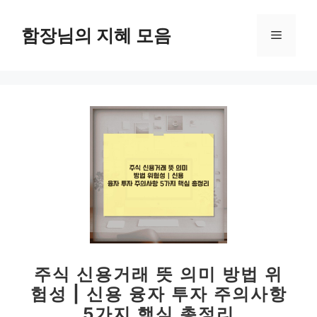
컨
텐
함장님의 지혜 모음
메
츠
로
뉴
건
너
뛰
기
주식 신용거래 뜻 의미 방법 위
험성 | 신용 융자 투자 주의사항
5가지 핵심 총정리