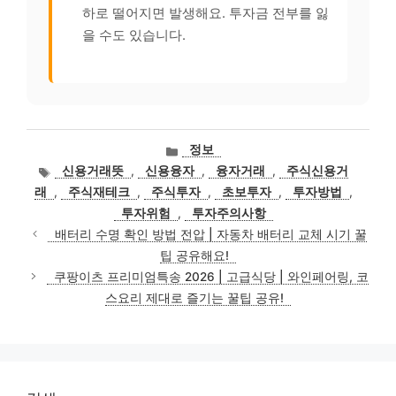
하로 떨어지면 발생해요. 투자금 전부를 잃
을 수도 있습니다.
카
정보
테
태
신용거래뜻
,
신용융자
,
융자거래
,
주식신용거
고
그
래
,
주식재테크
,
주식투자
,
초보투자
,
투자방법
,
리
투자위험
,
투자주의사항
배터리 수명 확인 방법 전압 | 자동차 배터리 교체 시기 꿀
팁 공유해요!
쿠팡이츠 프리미엄특송 2026 | 고급식당 | 와인페어링, 코
스요리 제대로 즐기는 꿀팁 공유!