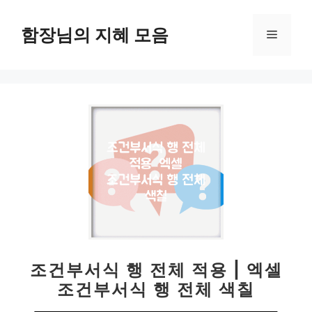
컨
텐
함장님의 지혜 모음
메
츠
로
뉴
건
너
뛰
기
조건부서식 행 전체 적용 | 엑셀
조건부서식 행 전체 색칠