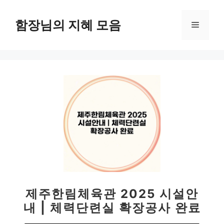
컨
텐
함장님의 지혜 모음
메
츠
로
뉴
건
너
뛰
기
제주한림체육관 2025 시설안
내 | 체력단련실 확장공사 완료