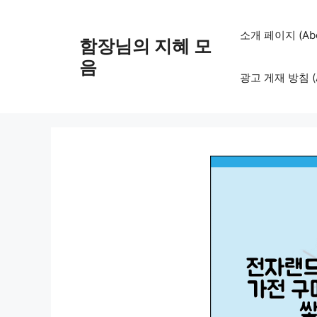
컨
텐
소개 페이지 (Abo
함장님의 지혜 모
츠
로
음
광고 게재 방침 (Adv
건
너
뛰
기