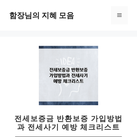
컨
텐
함장님의 지혜 모음
메
츠
로
뉴
건
너
뛰
기
전세보증금 반환보증 가입방법
과 전세사기 예방 체크리스트