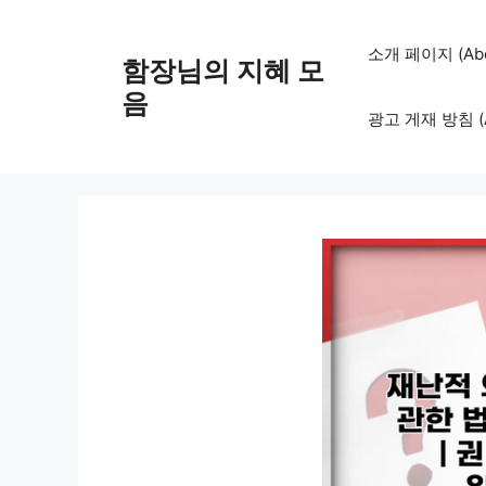
컨
텐
소개 페이지 (Abo
함장님의 지혜 모
츠
로
음
광고 게재 방침 (Adv
건
너
뛰
기