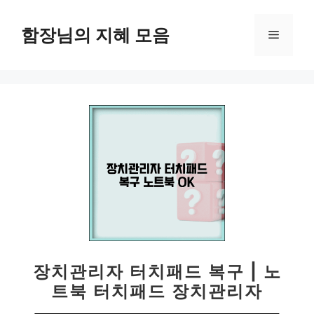
컨
텐
함장님의 지혜 모음
메
츠
로
뉴
건
너
뛰
기
장치관리자 터치패드 복구 | 노
트북 터치패드 장치관리자