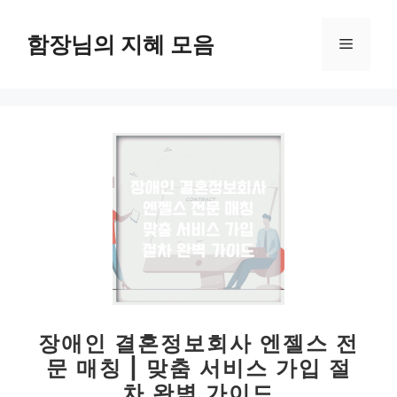
컨
텐
함장님의 지혜 모음
메
츠
로
뉴
건
너
뛰
기
장애인 결혼정보회사 엔젤스 전
문 매칭 | 맞춤 서비스 가입 절
차 완벽 가이드