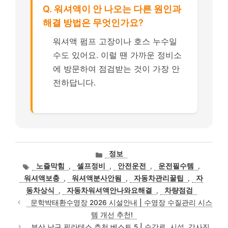
Q. 워셔액이 안 나오는 다른 원인과
해결 방법은 무엇인가요?
워셔액 펌프 고장이나 호스 누수일
수도 있어요. 이럴 땐 가까운 정비소
에 방문하여 점검받는 것이 가장 안
전하답니다.
카
정보
테
태
노즐막힘
,
셀프정비
,
안전운전
,
운전필수템
,
고
그
워셔액보충
,
워셔액분사안됨
,
자동차관리꿀팁
,
자
리
동차상식
,
자동차워셔액안나와요해결
,
차량점검
문학박태환수영장 2026 시설안내 | 수영장 수질관리 시스
템 개선 추천!
부산 남구 필라테스 추천 베스트 5 | 수강료, 시설, 강사진,