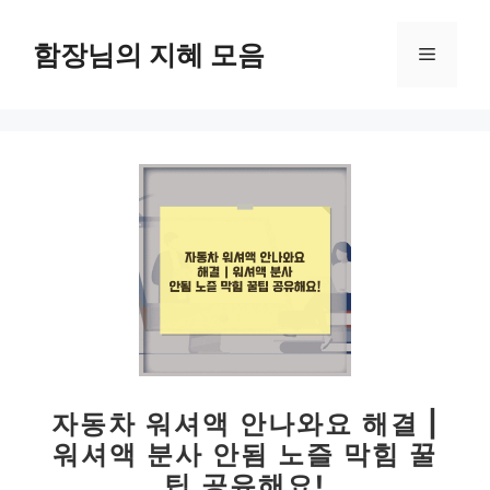
컨
텐
함장님의 지혜 모음
메
츠
로
뉴
건
너
뛰
기
자동차 워셔액 안나와요 해결 |
워셔액 분사 안됨 노즐 막힘 꿀
팁 공유해요!