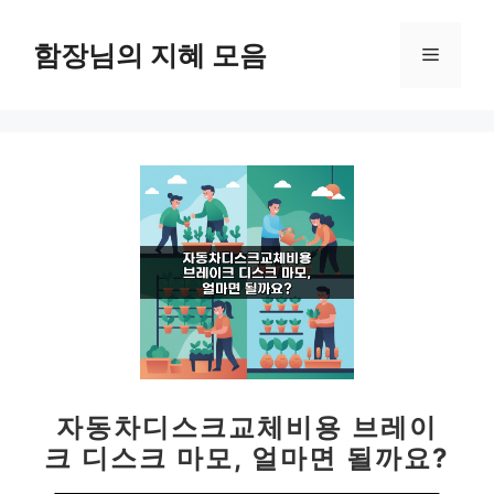
컨
텐
함장님의 지혜 모음
메
츠
로
뉴
건
너
뛰
기
자동차디스크교체비용 브레이
크 디스크 마모, 얼마면 될까요?