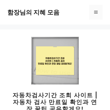
컨
텐
함장님의 지혜 모음
메
츠
로
뉴
건
너
뛰
기
자동차검사기간 조회 사이트 |
자동차 검사 만료일 확인과 연
장 꿀팁 공유할게요!