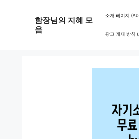
컨
텐
소개 페이지 (Abo
함장님의 지혜 모
츠
로
음
광고 게재 방침 (Adv
건
너
뛰
기