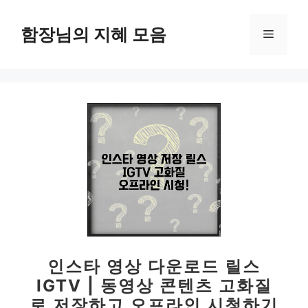
컨
텐
함장님의 지혜 모음
메
츠
로
뉴
건
너
뛰
기
인스타 영상 다운로드 릴스
IGTV | 동영상 콘텐츠 고화질
로 저장하고 오프라인 시청하기