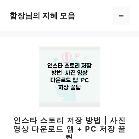
컨
텐
함장님의 지혜 모음
메
츠
로
뉴
건
너
뛰
기
인스타 스토리 저장 방법 | 사진
영상 다운로드 앱 + PC 저장 꿀
팁