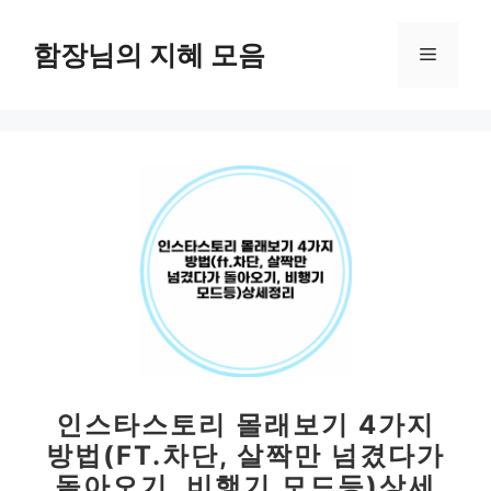
컨
텐
함장님의 지혜 모음
메
츠
로
뉴
건
너
뛰
기
인스타스토리 몰래보기 4가지
방법(FT.차단, 살짝만 넘겼다가
돌아오기, 비행기 모드등)상세