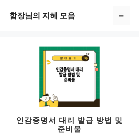
컨
텐
함장님의 지혜 모음
메
츠
로
뉴
건
너
뛰
기
인감증명서 대리 발급 방법 및
준비물