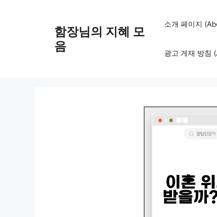
컨
텐
소개 페이지 (Abo
함장님의 지혜 모
츠
로
음
광고 게재 방침 (Adv
건
너
뛰
기