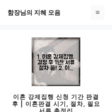
컨
텐
함장님의 지혜 모음
메
츠
로
뉴
건
너
뛰
기
이혼 강제집행 신청 기간 판결
후 | 이혼판결 시기, 절차, 필요
서류 총정리