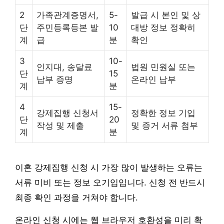
2
가족관계증명서,
5-
발급 시 본인 및 상
단
주민등록등본 발
10
대방 정보 정확히
계
급
분
확인
3
10-
인지대, 송달료
법원 민원실 또는
단
15
납부 증명
온라인 납부
계
분
4
15-
강제집행 신청서
정확한 정보 기입
단
20
작성 및 제출
및 증거 서류 첨부
계
분
이혼 강제집행 신청 시 가장 많이 발생하는 오류는
서류 미비 또는 정보 오기입입니다. 신청 전 반드시
최종 확인 과정을 거쳐야 합니다.
온라인 신청 시에는 웹 브라우저 호환성을 미리 확