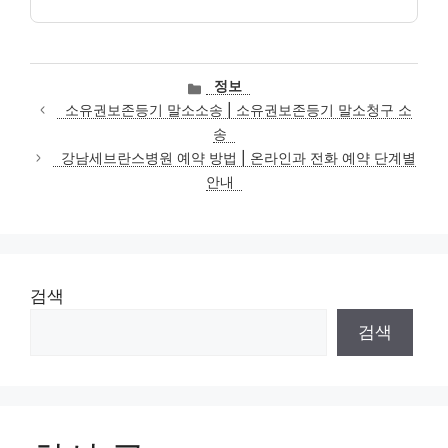
카
정보
테
소유권보존등기 말소소송 | 소유권보존등기 말소청구 소
고
송
리
강남세브란스병원 예약 방법 | 온라인과 전화 예약 단계별
안내
검색
검색