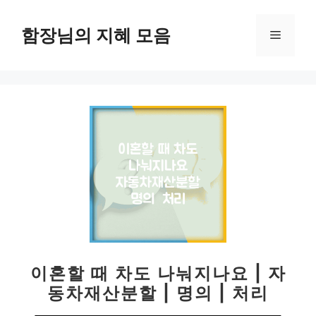
컨
텐
함장님의 지혜 모음
메
츠
로
뉴
건
너
뛰
기
이혼할 때 차도 나눠지나요 | 자
동차재산분할 | 명의 | 처리