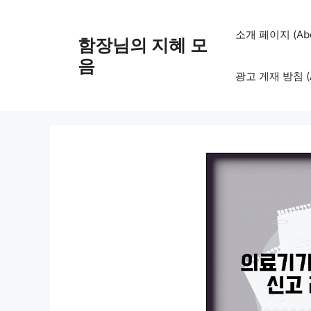
컨
텐
소개 페이지 (Abo
함장님의 지혜 모
츠
로
음
광고 게재 방침 (Adv
건
너
뛰
기