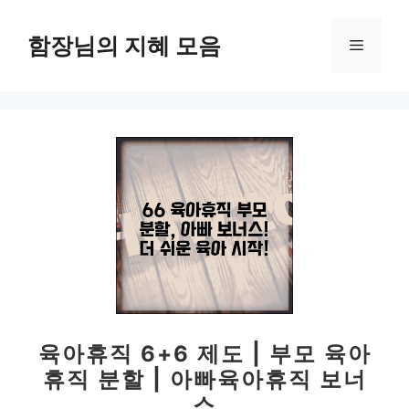
컨
텐
함장님의 지혜 모음
메
츠
로
뉴
건
너
뛰
기
육아휴직 6+6 제도 | 부모 육아
휴직 분할 | 아빠육아휴직 보너
스