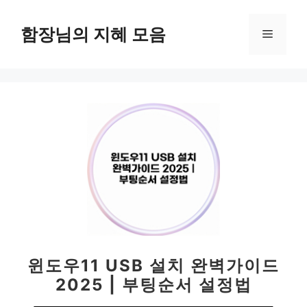
컨
텐
함장님의 지혜 모음
메
츠
로
뉴
건
너
뛰
기
윈도우11 USB 설치 완벽가이드
2025 | 부팅순서 설정법