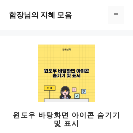
컨
텐
함장님의 지혜 모음
메
츠
로
뉴
건
너
뛰
기
윈도우 바탕화면 아이콘 숨기기
및 표시