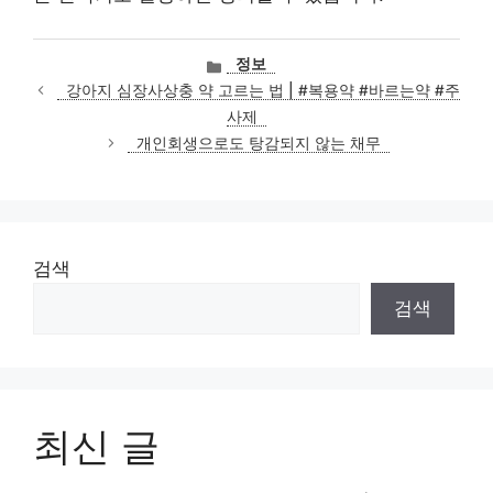
카
정보
테
강아지 심장사상충 약 고르는 법 | #복용약 #바르는약 #주
고
사제
리
개인회생으로도 탕감되지 않는 채무
검색
검색
최신 글