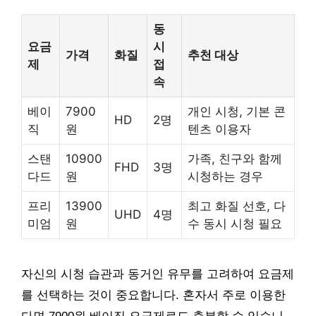
동
요금
시
가격
화질
추천 대상
제
접
속
베이
7900
개인 시청, 기본 콘
HD
2명
직
원
텐츠 이용자
스탠
10900
가족, 친구와 함께
FHD
3명
다드
원
시청하는 경우
프리
13900
최고 화질 선호, 다
UHD
4명
미엄
원
수 동시 시청 필요
자신의 시청 습관과 동거인 유무를 고려하여 요금제
를 선택하는 것이 중요합니다. 혼자서 주로 이용한