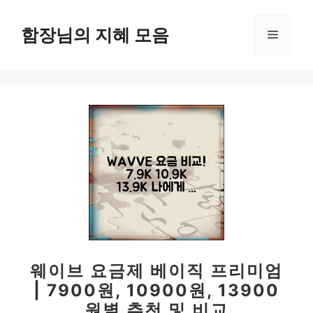
컨
텐
함장님의 지혜 모음
메
츠
로
뉴
건
너
뛰
기
웨이브 요금제 베이직 프리미엄
| 7900원, 10900원, 13900
원별 추천 및 비교