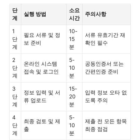
단
소요
실행 방법
주의사항
계
시간
1
10-
필요 서류 및 정
서류 유효기간 재
단
15
보 준비
확인 필수
계
분
2
5-
온라인 시스템
공동인증서 또는
단
10
접속 및 로그인
간편인증 준비
계
분
3
15-
정보 입력 및 서
입력 정보 오타 없
단
20
류 업로드
도록 주의
계
분
4
5-
최종 검토 및 제
제출 전 모든 항목
단
10
출
최종 점검
계
분