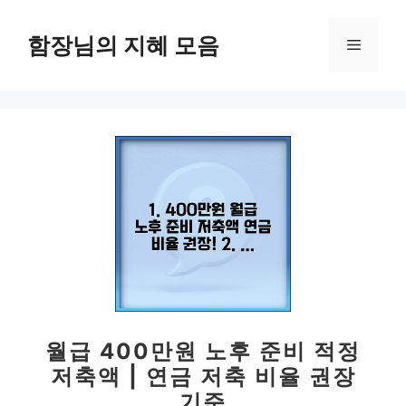
컨
텐
함장님의 지혜 모음
메
츠
로
뉴
건
너
뛰
기
월급 400만원 노후 준비 적정
저축액 | 연금 저축 비율 권장
기준