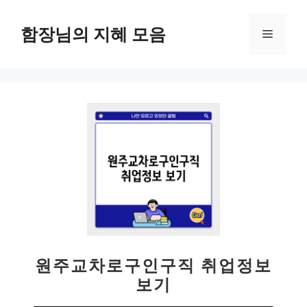
컨
텐
함장님의 지혜 모음
메
츠
로
뉴
건
너
뛰
기
원주교차로구인구직 취업정보
보기