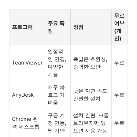
무료
주요 특
여부
프로그램
장점
징
(개
인)
안정적
인 연결,
폭넓은 호환성,
TeamViewer
무료
다양한
강력한 보안
기능
매우 빠
낮은 지연 속도,
AnyDesk
르고 가
무료
간편한 설치
벼움
구글 계
설치 간편, 크롬
Chrome 원
정 연동,
브라우저만 있
무료
격 데스크톱
웹 기반
으면 사용 가능