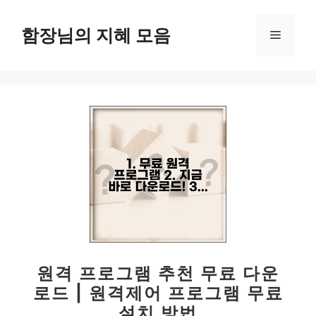
컨
텐
함장님의 지혜 모음
메
츠
로
뉴
건
너
뛰
기
원격 프로그램 추천 무료 다운
로드 | 원격제어 프로그램 무료
설치 방법