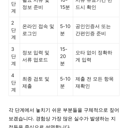
필요 서류 및
10-
서류 유효기간 반
단
정보 준비
15분
드시 확인
계
2
온라인 접속 및
5-10
공인인증서 또는
단
로그인
분
간편인증 준비
계
3
15-
정보 입력 및
오타 없이 정확하
단
20
서류 업로드
게 입력
계
분
4
최종 검토 및
5-10
제출 전 모든 항목
단
제출
분
재확인
계
각 단계에서 놓치기 쉬운 부분들을 구체적으로 짚어
보겠습니다. 경험상 가장 많은 실수가 발생하는 지
점들을 중심으로 설명합니다.