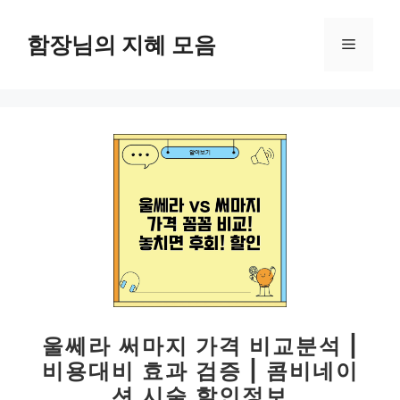
컨
텐
함장님의 지혜 모음
메
츠
로
뉴
건
너
뛰
기
울쎄라 써마지 가격 비교분석 |
비용대비 효과 검증 | 콤비네이
션 시술 할인정보