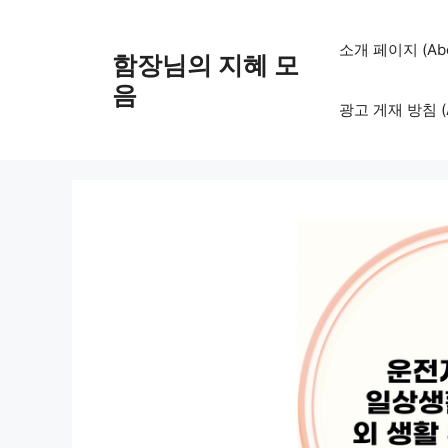
컨
텐
소개 페이지 (Abo
함장님의 지혜 모
츠
로
음
광고 게재 방침 (Adv
건
너
뛰
기