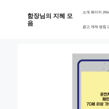
컨
텐
소개 페이지 (Abo
함장님의 지혜 모
츠
로
음
광고 게재 방침 (Adv
건
너
뛰
기