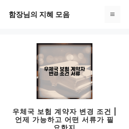
컨
텐
함장님의 지혜 모음
메
츠
로
뉴
건
너
뛰
기
우체국 보험 계약자 변경 조건 |
언제 가능하고 어떤 서류가 필
요한지