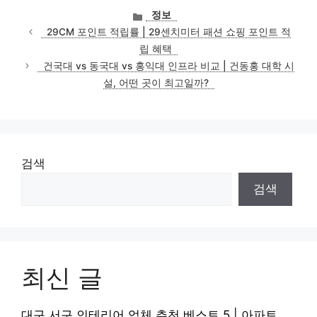
카
정보
테
29CM 포인트 적립률 | 29센치미터 패션 쇼핑 포인트 적
고
립 혜택
리
건국대 vs 동국대 vs 홍익대 인프라 비교 | 건동홍 대학 시
설, 어떤 곳이 최고일까?
검색
검색
최신 글
대구 서구 인테리어 업체 추천 베스트 5 | 아파트,