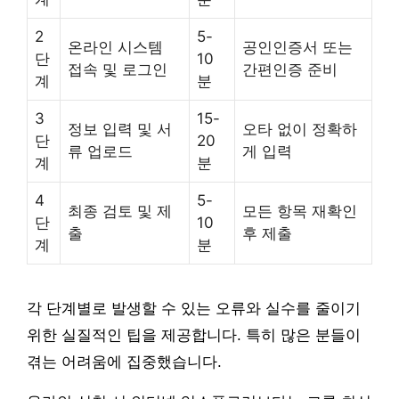
2
5-
온라인 시스템
공인인증서 또는
단
10
접속 및 로그인
간편인증 준비
계
분
3
15-
정보 입력 및 서
오타 없이 정확하
단
20
류 업로드
게 입력
계
분
4
5-
최종 검토 및 제
모든 항목 재확인
단
10
출
후 제출
계
분
각 단계별로 발생할 수 있는 오류와 실수를 줄이기
위한 실질적인 팁을 제공합니다. 특히 많은 분들이
겪는 어려움에 집중했습니다.