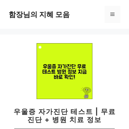
컨
텐
함장님의 지혜 모음
메
츠
로
뉴
건
너
뛰
기
우울증 자가진단 테스트 | 무료
진단 + 병원 치료 정보