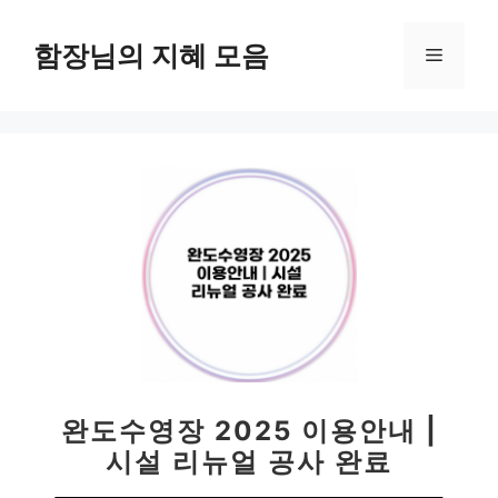
컨
텐
함장님의 지혜 모음
메
츠
로
뉴
건
너
뛰
기
완도수영장 2025 이용안내 |
시설 리뉴얼 공사 완료