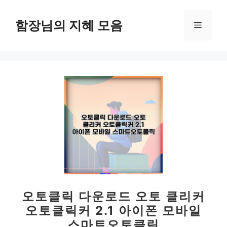
컨
텐
함장님의 지혜 모음
메
츠
로
뉴
건
너
뛰
기
오토클릭 다운로드 오토 클리커
오토클릭커 2.1 아이폰 모바일
스마트오토클릭