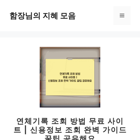
컨
텐
함장님의 지혜 모음
메
츠
로
뉴
건
너
뛰
기
연체기록 조회 방법 무료 사이
트 | 신용정보 조회 완벽 가이드
꿀팁 공유해요