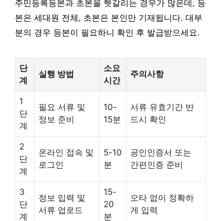
주민등록등본과 초본을 헷갈리는 경우가 많은데, 등
본은 세대원 전체, 초본은 본인만 기재됩니다. 대부
분의 경우 등본이 필요하니 확인 후 발급받으세요.
단
소요
실행 방법
주의사항
계
시간
1
필요 서류 및
10-
서류 유효기간 반
단
정보 준비
15분
드시 확인
계
2
온라인 접속 및
5-10
공인인증서 또는
단
로그인
분
간편인증 준비
계
3
15-
정보 입력 및
오타 없이 정확하
단
20
서류 업로드
게 입력
계
분