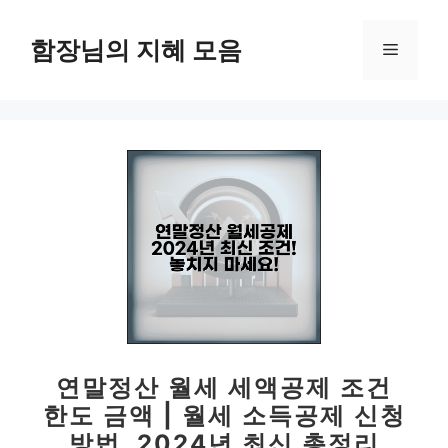
컨
텐
함장님의 지혜 모음
메
츠
로
뉴
건
너
뛰
기
연말정산 월세 세액공제 조건
한도 금액 | 월세 소득공제 신청
방법, 2024년 최신 총정리