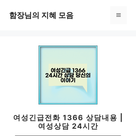
컨
텐
함장님의 지혜 모음
메
츠
로
뉴
건
너
뛰
기
여성긴급전화 1366 상담내용 |
여성상담 24시간