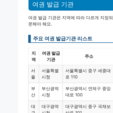
여권 발급 기관
여권 발급 기관은 지역에 따라 다르게 지정되
문해야 해요.
주요 여권 발급기관 리스트
지
여권 발급
주소
역
기관
서
서울특별
서울특별시 중구 세종대
울
시청
로 110
부
부산광역
부산광역시 연제구 중앙
산
시청
대로 100
대
대구광역
대구광역시 중구 국채보
구
시청
상로 101