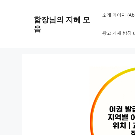
컨
텐
소개 페이지 (Abo
함장님의 지혜 모
츠
로
음
광고 게재 방침 (Adv
건
너
뛰
기