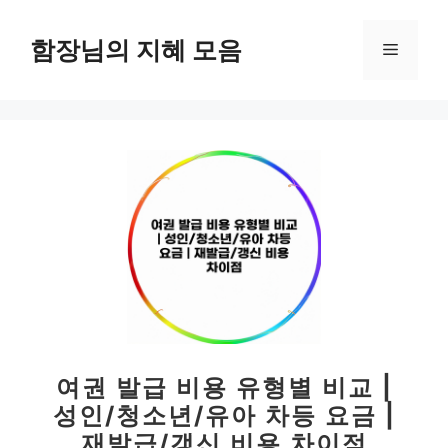
컨
텐
함장님의 지혜 모음
메
츠
로
뉴
건
너
뛰
기
여권 발급 비용 유형별 비교 |
성인/청소년/유아 차등 요금 |
재발급/갱신 비용 차이점