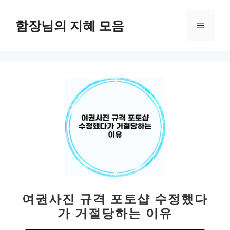
컨
텐
함장님의 지혜 모음
메
츠
로
뉴
건
너
뛰
기
여권사진 규격 포토샵 수정했다
가 거절당하는 이유