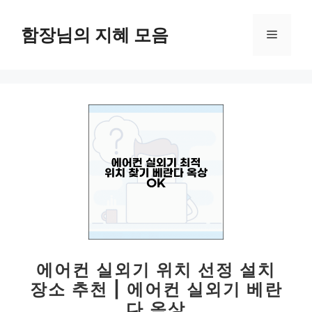
컨
텐
함장님의 지혜 모음
메
츠
로
뉴
건
너
뛰
기
에어컨 실외기 위치 선정 설치
장소 추천 | 에어컨 실외기 베란
다 옥상