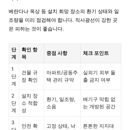
베란다나 옥상 등 설치 희망 장소의 환기 상태와 일
조량을 미리 점검해야 합니다. 직사광선이 강한 곳
은 피하는 것이 좋습니다.
단
확인 항
중점 사항
체크 포인트
계
목
1
건물 규
아파트/공동주
실외기 외부 돌
단
정 확인
택 관리 규약
출 금지 여부
계
2
설치 장
환기, 일조량,
배기구 막힘 없
단
소 적합
소음
는 개방된 공간
계
성
3
안전 확
고정 상태, 낙
튼튼한 지지대
단