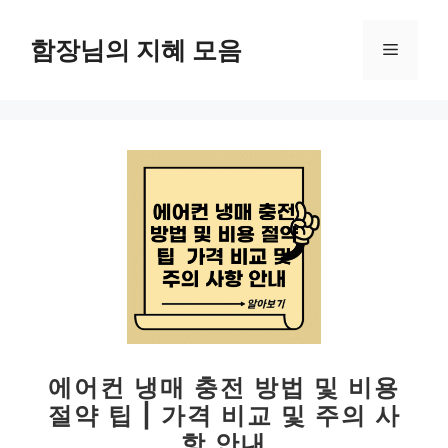
컨
텐
함장님의 지혜 모음
메
츠
로
뉴
건
너
뛰
기
에어컨 냉매 충전 방법 및 비용
절약 팁 | 가격 비교 및 주의 사
항 안내