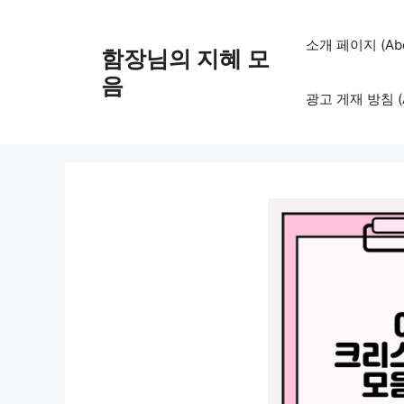
컨
텐
소개 페이지 (Abo
함장님의 지혜 모
츠
로
음
광고 게재 방침 (Adv
건
너
뛰
기